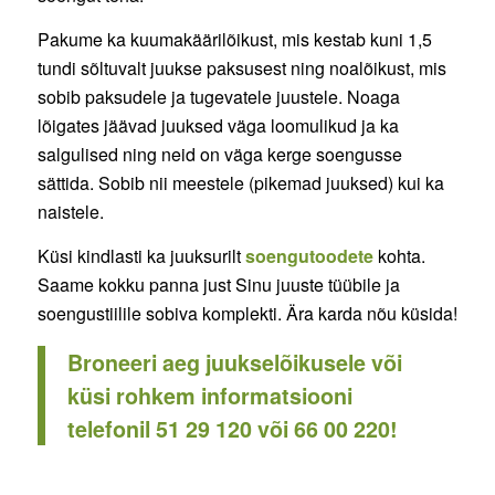
Pakume ka kuumakäärilõikust, mis kestab kuni 1,5
tundi sõltuvalt juukse paksusest ning noalõikust, mis
sobib paksudele ja tugevatele juustele. Noaga
lõigates jäävad juuksed väga loomulikud ja ka
salgulised ning neid on väga kerge soengusse
sättida. Sobib nii meestele (pikemad juuksed) kui ka
naistele.
Küsi kindlasti ka juuksurilt
soengutoodete
kohta.
Saame kokku panna just Sinu juuste tüübile ja
soengustiilile sobiva komplekti. Ära karda nõu küsida!
Broneeri aeg juukselõikusele või
küsi rohkem informatsiooni
telefonil
51 29 120
või
66 00 220
!