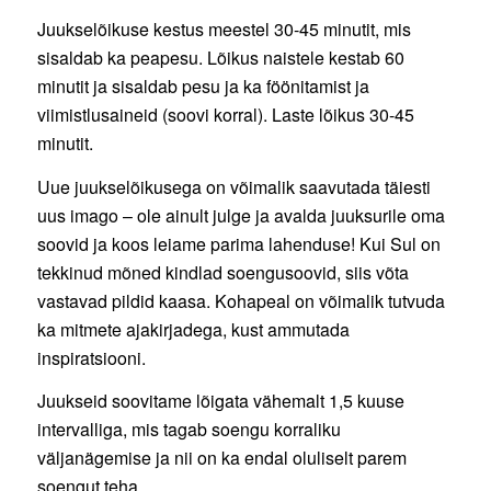
Juukselõikuse kestus meestel 30-45 minutit, mis
sisaldab ka peapesu. Lõikus naistele kestab 60
minutit ja sisaldab pesu ja ka föönitamist ja
viimistlusaineid (soovi korral). Laste lõikus 30-45
minutit.
Uue juukselõikusega on võimalik saavutada täiesti
uus imago – ole ainult julge ja avalda juuksurile oma
soovid ja koos leiame parima lahenduse! Kui Sul on
tekkinud mõned kindlad soengusoovid, siis võta
vastavad pildid kaasa. Kohapeal on võimalik tutvuda
ka mitmete ajakirjadega, kust ammutada
inspiratsiooni.
Juukseid soovitame lõigata vähemalt 1,5 kuuse
intervalliga, mis tagab soengu korraliku
väljanägemise ja nii on ka endal oluliselt parem
soengut teha.