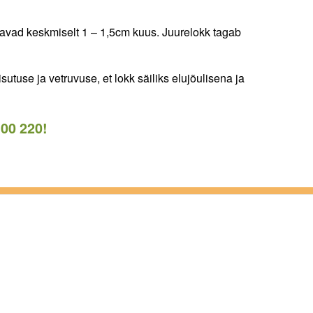
svavad keskmiselt 1 – 1,5cm kuus. Juurelokk tagab
utuse ja vetruvuse, et lokk säiliks elujõulisena ja
 00 220
!