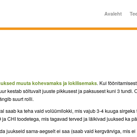
Avaleht
Te
juuksed muuta kohevamaks ja lokilisemaks
. Kui föönitamisest
 kestab sõltuvalt juuste pikkusest ja paksusest kuni 3 tundi. O
gib suurt rolli.
rral saab ka teha vaid volüümilokki, mis vajub 3-4 kuuga sirgeks
ja CHI toodetega, mis tagavad terved ja läikivad juuksed ka pära
ida juukseid sama-aegselt ei saa (saab vaid kergvärviga, mis ei k