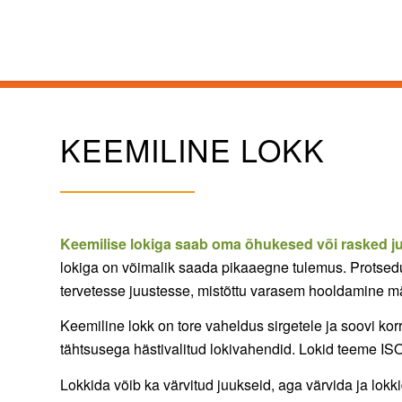
KEEMILINE LOKK
Keemilise lokiga saab oma õhukesed või rasked 
lokiga on võimalik saada pikaaegne tulemus. Protseduur
tervetesse juustesse, mistõttu varasem hooldamine män
Keemiline lokk on tore vaheldus sirgetele ja soovi ko
tähtsusega hästivalitud lokivahendid. Lokid teeme ISO 
Lokkida võib ka värvitud juukseid, aga värvida ja lokk