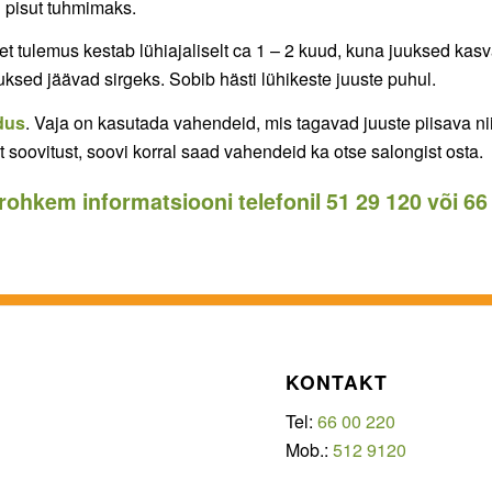
i pisut tuhmimaks.
, et tulemus kestab lühiajaliselt ca 1 – 2 kuud, kuna juuksed ka
ksed jäävad sirgeks. Sobib hästi lühikeste juuste puhul.
ldus
. Vaja on kasutada vahendeid, mis tagavad juuste piisava niis
 soovitust, soovi korral saad vahendeid ka otse salongist osta.
 rohkem informatsiooni telefonil
51 29 120
või
66
KONTAKT
Tel:
66 00 220
Mob.:
512 9120