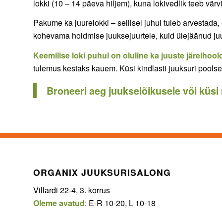
lokki (10 – 14 päeva hiljem), kuna lokivedlik teeb värv
Pakume ka juurelokki – sellisel juhul tuleb arvestada
kohevama hoidmise juuksejuurtele, kuid ülejäänud juu
Keemilise loki puhul on oluline ka juuste järelhoo
tulemus kestaks kauem. Küsi kindlasti juuksuri poolset
Broneeri aeg juukselõikusele või küsi
ORGANIX JUUKSURISALONG
Villardi 22-4, 3. korrus
Oleme avatud
: E-R 10-20, L 10-18