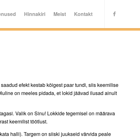
enused
Hinnakiri
Meist
Kontakt
 saadud efekt kestab kõigest paar tundi, siis keemilise
luline on meeles pidada, et lokid jäävad ilusad ainult
 tagasi. Valik on Sinu! Lokkide tegemisel on määrava
st keemilist töötlust.
ata halli). Targem on siiski juukseid värvida peale