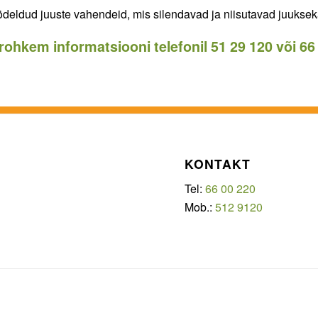
deldud juuste vahendeid, mis silendavad ja niisutavad juukseka
 rohkem informatsiooni telefonil
51 29 120
või
66
KONTAKT
Tel:
66 00 220
Mob.:
512 9120